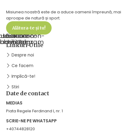
Misiunea noastră este de a aduce oamenii împreună, mai
aproape de natură și sport.
Alătura-te și tu!
tudioicon-
astudioicon-
Lastudioicon-
facebook
b-twitter-x
b-instagram
Linkuri Utile
Despre noi
Ce facem
Implică-te!
Stiri
Date de contact
MEDIAS
Piata Regele Ferdinand I, nr. 1
SCRIE-NE PE WHATSAPP
+40744828120