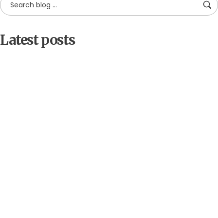
Latest posts
by
Alpha
18 decembrie 2025
Cetateni implicati pentru
biodiversitate: educatie, voluntariat
si advocacy in judetul Sibiu
by
Alpha
2 decembrie 2025
Bean Coffee Run – Mediaș, 7
decembrie 2025