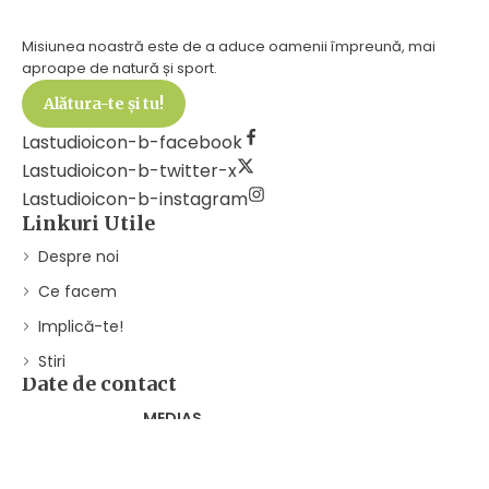
Misiunea noastră este de a aduce oamenii împreună, mai
aproape de natură și sport.
Alătura-te și tu!
Lastudioicon-b-facebook
Lastudioicon-b-twitter-x
Lastudioicon-b-instagram
Linkuri Utile
Despre noi
Ce facem
Implică-te!
Stiri
Date de contact
MEDIAS
Piata Regele Ferdinand I, nr. 1
SCRIE-NE PE WHATSAPP