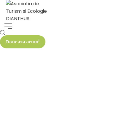
Doneaza acum!
feri teglas
Home
feri teglas
Ecologie
Stiri